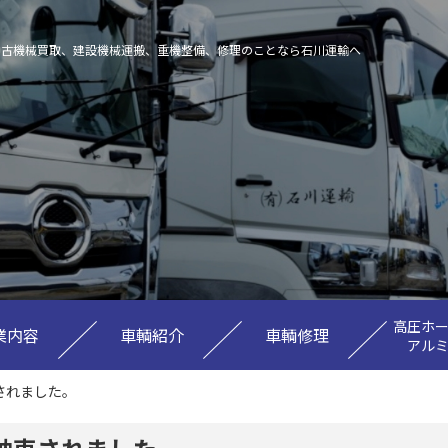
中古機械買取、建設機械運搬、重機整備、修理のことなら石川運輸へ
高圧ホ
業内容
車輌紹介
車輌修理
アル
されました。