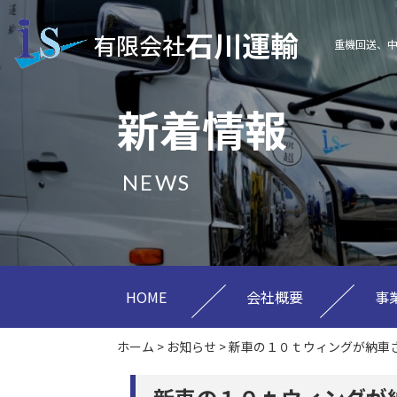
石川運輸
有限会社
重機回送、
新着情報
NEWS
HOME
会社概要
事
ホーム
>
お知らせ
>
新車の１０ｔウィングが納車