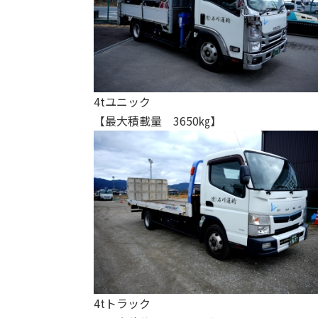
4tユニック
【最大積載量 3650㎏】
4tトラック