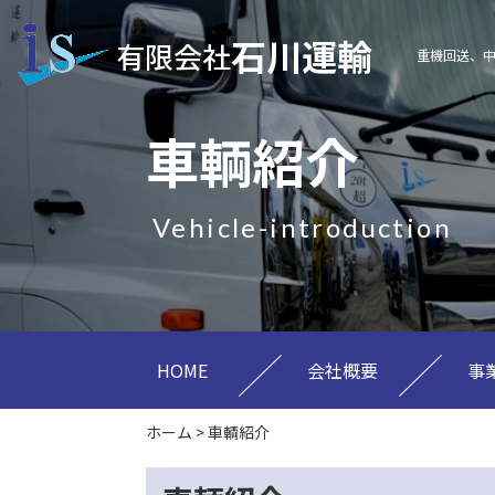
石川運輸
有限会社
重機回送、
車輌紹介
vehicle-introduction
HOME
会社概要
事
ホーム
>
車輌紹介