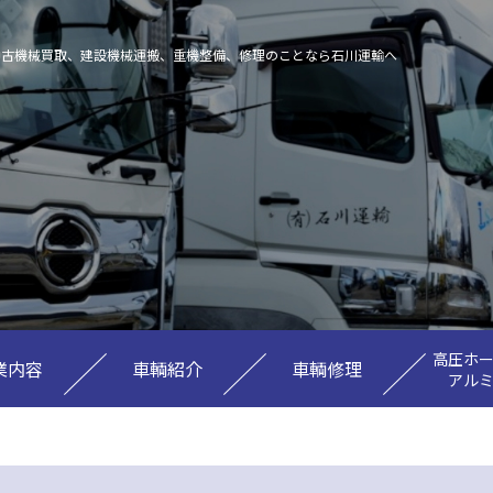
中古機械買取、建設機械運搬、重機整備、修理のことなら石川運輸へ
高圧ホ
業内容
車輌紹介
車輌修理
アル