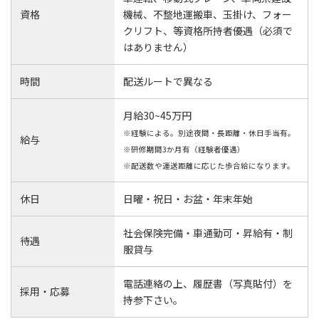
資格
機械、不整地運搬車、玉掛け、フォー
クリフト、等資格所持者優遇（必須で
はありません）
時間
配送ルートで異なる
月給30~45万円
※経験による。別途夜間・長距離・休日手当有。
給与
※研修期間3か月有（経験者優遇）
※配送数や運送距離に応じた歩合給になります。
休日
日曜・祝日・お盆・年末年始
社会保険完備・車通勤可・昇給有・制
待遇
服貸与
電話連絡の上、履歴書（写真貼付）を
採用・応募
持参下さい。