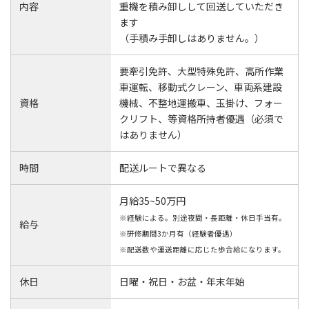
内容
重機を積み卸しして回送していただき
ます
（手積み手卸しはありません。）
要牽引免許、大型特殊免許、高所作業
車運転、移動式クレーン、車両系建設
資格
機械、不整地運搬車、玉掛け、フォー
クリフト、等資格所持者優遇（必須で
はありません）
時間
配送ルートで異なる
月給35~50万円
※経験による。別途夜間・長距離・休日手当有。
給与
※研修期間3か月有（経験者優遇）
※配送数や運送距離に応じた歩合給になります。
休日
日曜・祝日・お盆・年末年始