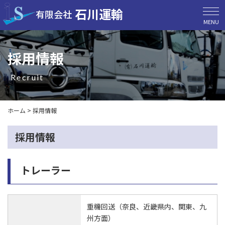
石川運輸
有限会社
MENU
採用情報
recruit
ホーム
>
採用情報
採用情報
トレーラー
重機回送（奈良、近畿県内、関東、九
州方面）