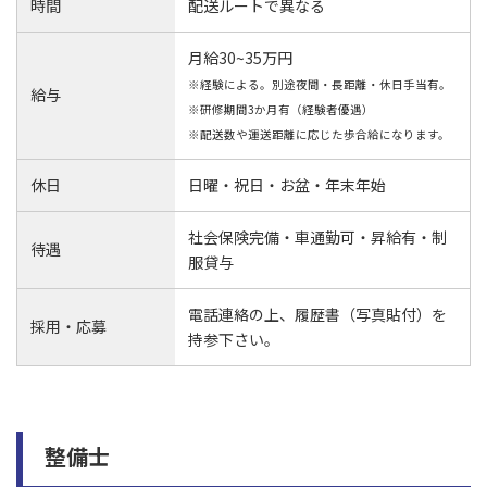
時間
配送ルートで異なる
月給30~35万円
※経験による。別途夜間・長距離・休日手当有。
給与
※研修期間3か月有（経験者優遇）
※配送数や運送距離に応じた歩合給になります。
休日
日曜・祝日・お盆・年末年始
社会保険完備・車通勤可・昇給有・制
待遇
服貸与
電話連絡の上、履歴書（写真貼付）を
採用・応募
持参下さい。
整備士