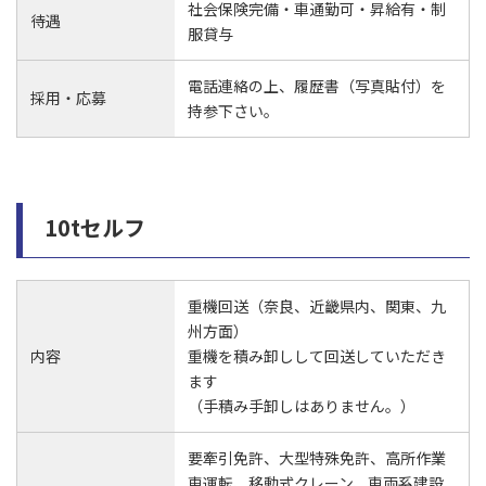
社会保険完備・車通勤可・昇給有・制
待遇
服貸与
電話連絡の上、履歴書（写真貼付）を
採用・応募
持参下さい。
10tセルフ
重機回送（奈良、近畿県内、関東、九
州方面）
内容
重機を積み卸しして回送していただき
ます
（手積み手卸しはありません。）
要牽引免許、大型特殊免許、高所作業
車運転、移動式クレーン、車両系建設